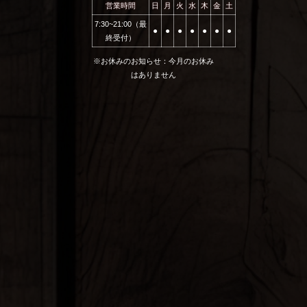
営業時間
日
月
火
水
木
金
土
7:30~21:00（最
⚫︎
⚫︎
⚫︎
⚫︎
⚫︎
⚫︎
⚫︎
終受付）
※お休みのお知らせ：今月のお休み
はありません