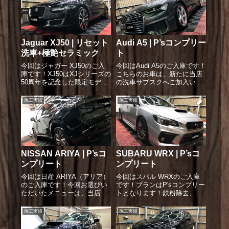
Jaguar XJ50 | リセット
Audi A5 | P’sコンプリー
洗車+極艶セラミック
ト
今回はジャガー XJ50のご入
今回はAudi A5のご入庫です！
庫です！XJ50はXJシリーズの
こちらのお車は、新たに当店
50周年を記念した限定モデル
の洗車サブスクへご加入いた
だそうです！！今回は定期洗
だいたお客様のお車。サブス
車プラン（サブスク）の初回
ク開始後の初回施工として、
施工実績
施工実績
としてリセット洗車+スケー
当店最上位の洗車メニューと
ル除去、極艶セラミックコー
なる「P'sコンプリート」を施
ティングのフルコースの施工
工させていただきました。洗
となります！当店初ジ...
車前の状態は、ぱっと...
NISSAN ARIYA | P’sコ
SUBARU WRX | P’sコ
ンプリート
ンプリート
今回は日産 ARIYA（アリア）
今回はスバル WRXのご入庫
のご入庫です！今回お選びい
です！プランはP'sコンプリー
ただいたメニューは、当店の
トとなります！鉄粉除去、ス
洗車メニューの中でも最上位
ケール除去をしっかり行って
となる「P'sコンプリート」。
ボディ本来の輝きを取り戻し
施工実績
施工実績
ご入庫時はボディ全体に砂埃
ます！こちらのお車は普段は
や花粉などの表面的な汚れが
ご自身で洗車されているお車