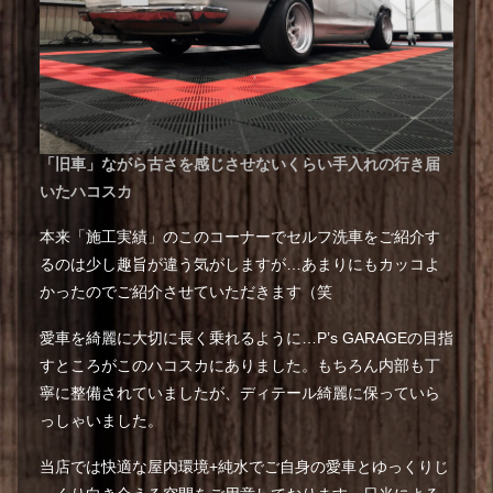
「旧車」ながら古さを感じさせないくらい手入れの行き届
いたハコスカ
本来「施工実績」のこのコーナーでセルフ洗車をご紹介す
るのは少し趣旨が違う気がしますが…あまりにもカッコよ
かったのでご紹介させていただきます（笑
愛車を綺麗に大切に長く乗れるように…P’s GARAGEの目指
すところがこのハコスカにありました。もちろん内部も丁
寧に整備されていましたが、ディテール綺麗に保っていら
っしゃいました。
当店では快適な屋内環境+純水でご自身の愛車とゆっくりじ