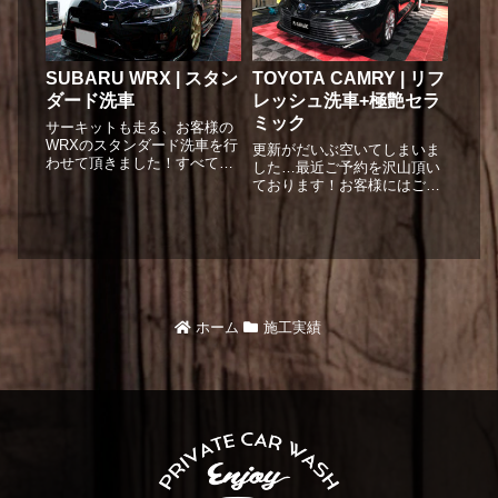
かなり付着していましたが、
で、当店のセルフ洗車でもご
状態を確認していくと、...
利用いただいております。
非...
SUBARU WRX | スタン
TOYOTA CAMRY | リフ
ダード洗車
レッシュ洗車+極艶セラ
ミック
サーキットも走る、お客様の
WRXのスタンダード洗車を行
更新がだいぶ空いてしまいま
わせて頂きました！すべて純
した…最近ご予約を沢山頂い
水使用なのでくすみない黒に
ております！お客様にはご不
リアウイングも綺麗に。まず
便おかけしますが『早めのご
は目を引く「やる気ある」リ
予約』頂ますよう、よろしく
アウイング。隙間や角に汚れ
お願いいたします。さて、今
が溜まりやすいのでディテー
回はブラックで高級感漂うカ
ルブラシで丁寧に汚れを落と
ムリのご入庫です！プランは
しま...
リフレッシュ洗車に加えて極
艶セラ...
ホーム
施工実績