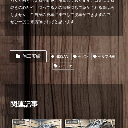
っくり向き合える空間をご用意しております。日光による
乾きの心配や、待ってる人の順番待ちで急かされる事はあ
りません。ご自身の愛車に集中して洗車ができますので、
ぜひ一度ご来店頂ければと思います。
施工実績
NISSAN
セダン
セルフ洗車
ハコスカ
関連記事
施工実績
施工実績