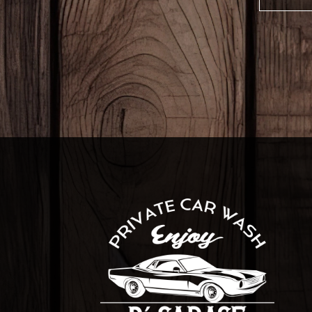
用語の定
個人情報
に識別す
個人情報
当サイト
が自発的
いては、
当サイト
ザ個人を
て自動的
当サイト
すること
て、ユー
個人情報
ユーザか