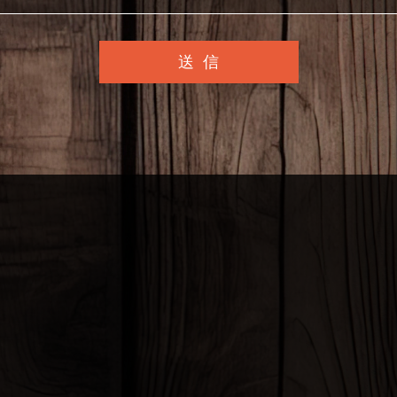
義
とは、個人情報保護法に定める個人情報、つまり特定の個人を直接的、およ
ることのできる情報を言います。
の取得
では、ユーザが自由に情報を送信できる場合(コメントフォームなど)におい
に個人情報を送信した場合や、当プライバシーポリシーによって提示された
ユーザの同意なしに個人情報を取得・公開することはありません。
では、ユーザのIPアドレス、訪問日時、ユーザーエージェント、閲覧経路な
直接的に識別することのできない情報が、サーバやホームページビーコンな
に記録されることがあります。
では、ユーザの利便性の向上のためにクッキーを利用し、ユーザ個人を直接
のできない情報をユーザのコンピュータに記録し、当サイトで記録された情
ザのコンピュータからその情報を読み出すことがあります。
の利用目的
ら提供された情報は、ユーザ個人を直接的、および間接的に識別することの