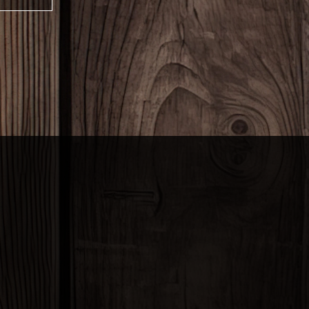
び間接的
て、ユーザ
範囲を除
どのユー
どによっ
的に識別
報に限っ
できない