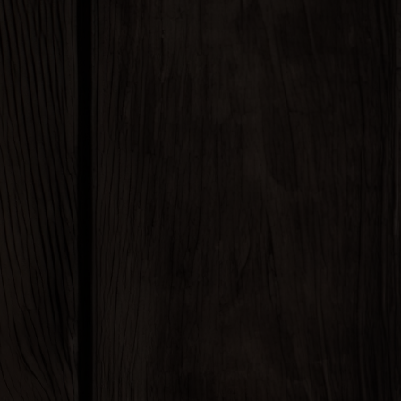
とがあり
合わせへ
すること
ことがで
者である
および電