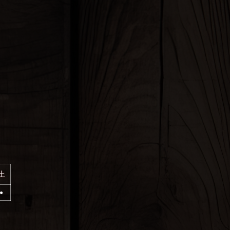
サービスの向上・研究などの目的で統計的な情報として利用・公開されるこ
ら提供された個人情報は、その情報を提供したユーザ本人に限って、お問い
重要なお知らせなどのために利用することがあります。
の提供に関する選択肢
、当サイトが提供するサービスに、クッキーによって取得される情報を提供
い場合、ユーザはクッキーを無効化することによって情報の提供を拒否する
の管理責任者
ら提供された個人情報、および個人情報に準ずる情報は、当サイトの運営
eAct株式会社が当プライバシーポリシーに基づいて管理します。
土
の取扱いについて
⚫︎
電話にてご連絡いただいた際の音声情報につきましては、承った情報の確認
品質向上を目的に録音している場合があります。
タは、手順に従い適切に管理いたします。