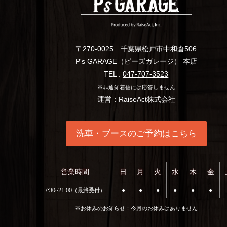
範囲で、
ます。
ユーザか
の対応や
〒270-0025 千葉県松戸市中和倉506
P's GARAGE（ピーズガレージ） 本店
個人情報
TEL :
047-707-3523
ユーザが
※非通知着信には応答しません
を望まな
運営：RaiseAct株式会社
きます。
個人情報
洗車・ブースのご予約はこちら
ユーザか
Rais
営業時間
日
月
火
水
木
金
電話録音
7:30~21:00（最終受付）
⚫︎
⚫︎
⚫︎
⚫︎
⚫︎
⚫︎
当方へお
話応対の
※お休みのお知らせ：今月のお休みはありません
録音デー