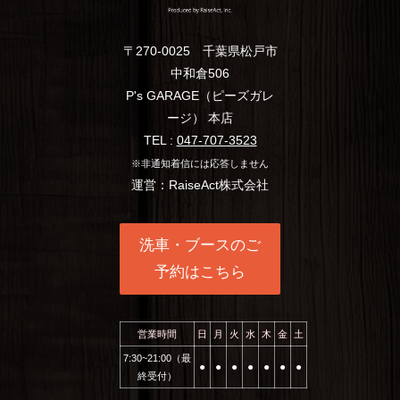
〒270-0025 千葉県松戸市
中和倉506
P's GARAGE（ピーズガレ
ージ） 本店
TEL :
047-707-3523
※非通知着信には応答しません
運営：RaiseAct株式会社
洗車・ブースのご
予約はこちら
営業時間
日
月
火
水
木
金
土
7:30~21:00（最
⚫︎
⚫︎
⚫︎
⚫︎
⚫︎
⚫︎
⚫︎
終受付）